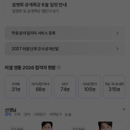
설명회·공개특강 8월 일정 안내
설명회 및 공개특강 캘린더 보기
학원 문자 알리미
서비스 등록
2027
러셀 단과
강사 공개선발
러셀 영통
2026 합격자 현황
의예과
의/치/한/약/수
SKY
서/성/한/이
주요 15개 대학
31
68
74
105
315
명
명
명
명
명
선생님
국어
수학
영어
사회탐구
과학탐구
논술
고3
N수
고3
N수