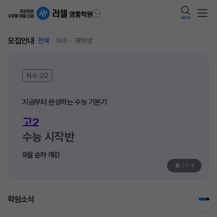
BETA
모집안내
전체
N수
재학생
N수·고2
지금부터 완성하는 수능 기본기
고2
수능 시작반
9월 순차 개강
+
8
/
10
학원소식