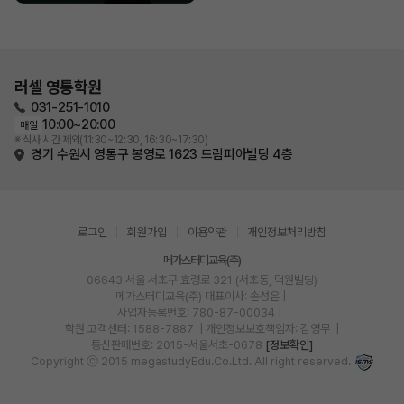
러셀 영통학원
031-251-1010
10:00~20:00
매일
※ 식사 시간 제외(11:30~12:30, 16:30~17:30)
경기 수원시 영통구 봉영로 1623 드림피아빌딩 4층
로그인
회원가입
이용약관
개인정보처리방침
메가스터디교육(주)
06643 서울 서초구 효령로 321 (서초동, 덕원빌딩)
메가스터디교육(주)
대표이사: 손성은 |
사업자등록번호: 780-87-00034
|
학원 고객센터: 1588-7887
| 개인정보보호책임자: 김영무
|
통신판매번호: 2015-서울서초-0678
[정보확인]
Copyright ⓒ 2015 megastudyEdu.Co.Ltd. All right reserved.