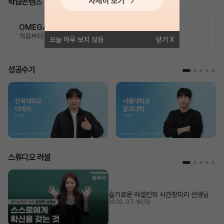
학습콘텐츠
OMEGA 모의고사
처음부터 끝까지 가장 완벽한 수능 플랜
오늘 하루 보지 않음
닫기
성공수기
스튜디오 러셀
슬기로운 러셀인의 시간
장미리 선생님
2026. 07. 16(목)