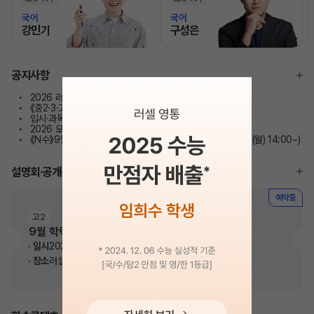
국어
국어
강민기
구성은
모바일이동
모바일이동
공지사항
2026 러셀 영통 ★대입 합격자 현황 및 내신 성공사례★
《중2·3·고1·2》2027 윈터스쿨 사전예약 안내
입시·과목별 8월 설명회 일정 안내
2026 모의고사 연간 일정 및 주의사항 안내
《N수》9월 메가X대성 프리미엄 모의고사 외부생 접수(※8/17(월) 14:00~)
설명회·공개특강
예약중
고2
9월 학력평가 전, 통합사회 완벽하게 잡기
일시
2026. 08. 10(월) 오후 7시
장소
러셀 영통학원