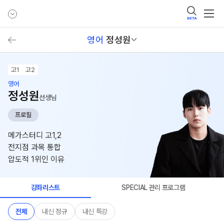
BETA
영어
정성원
고1
고2
영어
정성원
선생님
프로필
메가스터디 고1,2
전지점 과목 통합
압도적 1위인 이유
강좌리스트
SPECIAL 관리 프로그램
전체
내신 정규
내신 특강