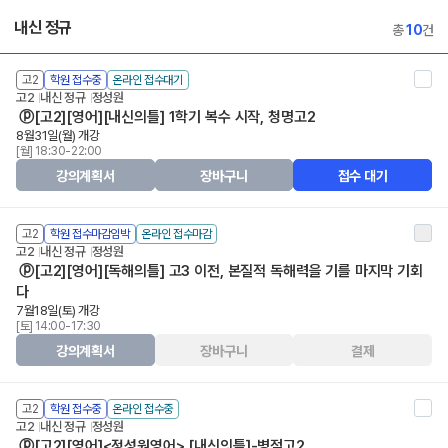
내신 정규
총
10
건
고2
학원 접수중
온라인 접수대기
고2
내신 정규
정성원
ⓟ[고2][영어][내신의틀] 1학기 복수 시작, 청명고2
8월31일(월) 개강
[월] 18:30-22:00
강의계획서
장바구니
접수 대기
고2
학원 접수마감임박
온라인 접수마감
고2
내신 정규
정성원
ⓟ[고2][영어][독해의틀] 고3 이전, 본질적 독해력을 기를 마지막 기회
다
7월18일(토) 개강
[토] 14:00-17:30
강의계획서
장바구니
결제
고2
학원 접수중
온라인 접수중
고2
내신 정규
정성원
ⓟ[고2][영어]<정성원영어> [내신의틀]-병점고2