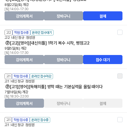
8월22일(토) 개강
[토] 14:00-17:30
강의계획서
장바구니
결제
고2
학원 접수중
온라인 접수대기
고2
내신 정규
정성원
ⓟ[고2][영어][내신의틀] 1학기 복수 시작, 병점고2
9월5일(토) 개강
[토] 14:00-17:30
강의계획서
장바구니
접수 대기
고1
학원 접수중
온라인 접수마감
고1
내신 정규
정성원
ⓟ[고1][영어][독해의틀] 방학 때는 기본실력을 올릴 때이다
7월18일(토) 개강
[토] 18:30-22:00
강의계획서
장바구니
결제
고1
학원 접수중
온라인 접수중
고1
내신 정규
정성원