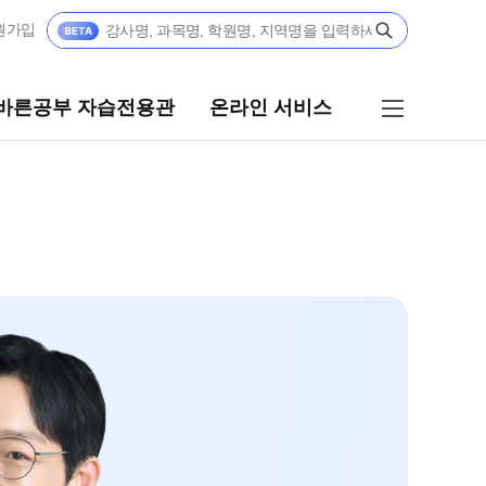
원가입
바른공부 자습전용관
온라인 서비스
른공부 자습전용관
온라인 서비스
6 입시 결과
이용 가이드
재등록/교재/좌석예약
공부 자습전용관 안내
[단과] 교재·모의고사 구매
부 설계+내신 관리 피켈
[외부생] 모의고사 신청
생
재원생 특별 혜택
고사 접수
메가패스 특별 지원
관 콘텐츠 구매
메가 스마트 리포트