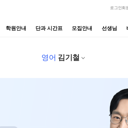
로그인
회
학원안내
단과 시간표
모집안내
선생님
모집안내
선생님
바
영어
김기철
N수
선생님 커리큘럼
202
2027 반수 정규반
선생님
바른
2027 반수 종합반
전체
학생
2027 파이널 정규반
N
국어
2027 파이널 종합반
재원
N
수학
고1·고2·N수
모의
영어
바자
사회탐구
2028 수능 시작반
N