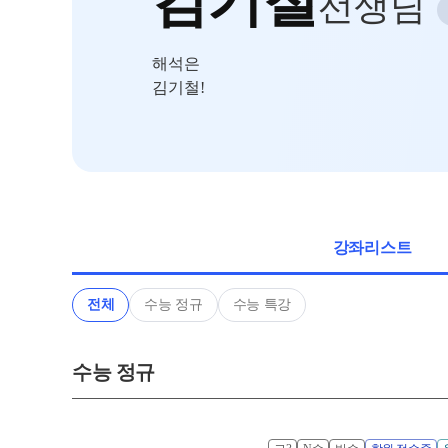
김기철
선생님
학원 상담
대학별 논술 파이널 특강
N
온라인 상담
고2·N수
해석은
원장과 소통하기
김기철!
고2 수능 시작반
N
러셀 입시 정보
중3·고1·고2
2026년 모의고사 일정
중3 8~9월 고등대비 강좌
N
설명회·공개특강
고1·2 8~9월 중간대비 강좌
N
강좌리스트
전체
수능 정규
수능 특강
수능 정규