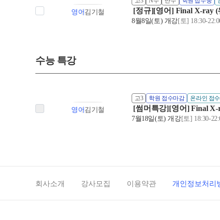
고3
N수
반수
학원 접수중
[정규][영어] Final X
영어
김기철
8월8일(토) 개강
[토] 18:30-22:0
수능 특강
고3
학원 접수마감
온라인 접
[썸머특강][영어] Final
영어
김기철
7월18일(토) 개강
[토] 18:30-22:
회사소개
강사모집
이용약관
개인정보처리