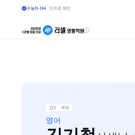
수능
D-104
인트로 메인
학원안내
단과 시간표
원장 인사말
N수
8월 AM단과
공지사항
9월 AM단과
N
학원 안내
고3·N수
러셀 시스템
고3
N수
8월 정규 단과
학원 시설
영어
9월 정규 단과
N
위치안내
추석 집중 특강
N