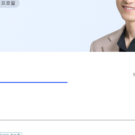
바자
프로필
과학탐구
중3·고1·고2·고3
마감 
논술
2027 윈터스쿨
셔틀
N
2027 윈터스쿨 종합반
주간
N
2027 재학생 정규반
재원
OME
전국
메가
ALP
수학
통합사
202