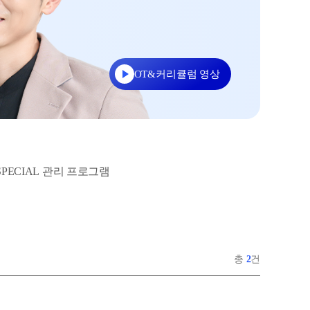
관 재등록
실시간 질문답변 앱 QUBE
강좌 대기 신청
버스 안내
 식단표
OT&커리큘럼 영상
생 전용 콘텐츠
GA 모의고사
 대단위 실전 모의고사
X대성 더 프리미엄 모의고사
SPECIAL 관리 프로그램
HA 모의고사
 아이젠
회·과학 학평 대비
6 수능 적중 문항
총
2
건