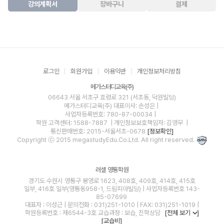
강의계획서
장바구니
결제
로그인
회원가입
이용약관
개인정보처리방침
메가스터디교육(주)
06643 서울 서초구 효령로 321 (서초동, 덕원빌딩)
메가스터디교육(주)
대표이사: 손성은 |
사업자등록번호: 780-87-00034
|
학원 고객센터: 1588-7887
| 개인정보보호책임자: 김영무
|
통신판매번호: 2015-서울서초-0678
[정보확인]
Copyright ⓒ 2015 megastudyEdu.Co.Ltd. All right reserved.
러셀 영통학원
경기도 수원시 영통구 봉영로 1623, 408호, 409호, 414호, 415호
일부, 416호 일부(영통동958-1, 드림피아빌딩) | 사업자등록번호 143-
85-07699
대표자 : 이성근 | 문의전화 : 031)251-1010 | FAX: 031)251-1019 |
학원등록번호 : 제6544-3호 교습과정 : 보습, 진학상담
[전체 보기
]
[교습비]