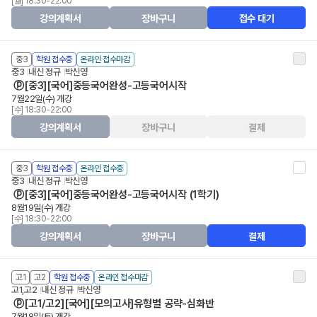
[월] 18:30-22:00
강의계획서
장바구니
접수 대기
중3
학원 접수중
온라인 접수마감
중3
내신 정규
박신영
ⓟ[중3][국어]중등국어완성-고등국어시작
7월22일(수) 개강
[수] 18:30-22:00
강의계획서
장바구니
결제
중3
학원 접수중
온라인 접수중
중3
내신 정규
박신영
ⓟ[중3][국어]중등국어완성-고등국어시작 (1학기)
8월19일(수) 개강
[수] 18:30-22:00
강의계획서
장바구니
결제
고1
고2
학원 접수중
온라인 접수마감
고1,고2
내신 정규
박신영
ⓟ[고1/고2][국어][모의고사]유형별 공략-심화반
7월18일(토) 개강