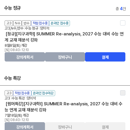
수능 정규
총
4
건
고3
N수
반수
학원 접수중
온라인 접수중
고3,N수,반수
수능 정규
양이석
[정규][지구과학Ⅰ] SUMMER Re-analysis, 2027 수능 대비 수능 연
계 교재 재분석 강좌
8월8일(토) 개강
[토] 08:40-12:10
강의계획서
장바구니
결제
수능 특강
고3
학원 접수중
온라인 접수마감
고3
수능 특강
양이석
[썸머특강][지구과학Ⅰ] SUMMER Re-analysis, 2027 수능 대비 수
능 연계 교재 재분석 강좌
7월18일(토) 개강
[토] 08:40-12:10
강의계획서
장바구니
결제