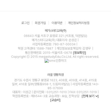
로그인
회원가입
이용약관
개인정보처리방침
메가스터디교육(주)
06643 서울 서초구 효령로 321 (서초동, 덕원빌딩)
메가스터디교육(주)
대표이사: 손성은 |
사업자등록번호: 780-87-00034
|
학원 고객센터: 1588-7887
| 개인정보보호책임자: 김영무
|
통신판매번호: 2015-서울서초-0678
[정보확인]
Copyright ⓒ 2015 megastudyEdu.Co.Ltd. All right reserved.
러셀 영통학원
경기도 수원시 영통구 봉영로 1623, 408호, 409호, 414호, 415호
일부, 416호 일부(영통동958-1, 드림피아빌딩) | 사업자등록번호 143-
85-07699
대표자 : 이성근 | 문의전화 : 031)251-1010 | FAX: 031)251-1019 |
학원등록번호 : 제6544-3호 교습과정 : 보습, 진학상담
[전체 보기
]
[교습비]
blog
youtube
insta