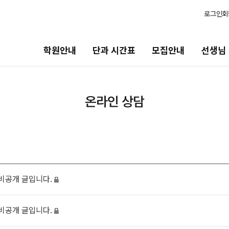
로그인
회
학원안내
단과 시간표
모집안내
선생님
모집안내
선생님
온라인 상담
N수
선생님 커리큘럼
2027 반수 정규반
선생님
2027 반수 종합반
전체
2027 파이널 정규반
N
국어
비공개 글입니다.
2027 파이널 종합반
N
수학
고1·고2·N수
영어
비공개 글입니다.
사회탐구
2028 수능 시작반
N