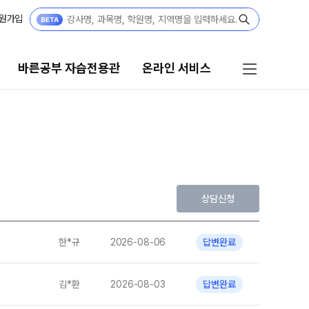
원가입
바른공부 자습전용관
온라인 서비스
바른공부 자습전용관
온라인 서비스
2026 입시 결과
이용 가이드
재등록/교재/좌석예약
바른공부 자습전용관 안내
상담신청
[단과] 교재·모의고사 구매
학생부 설계+내신 관리 피켈
[외부생] 모의고사 신청
한*규
2026-08-06
답변완료
재원생
재원생 특별 혜택
모의고사 접수
메가패스 특별 지원
김*환
2026-08-03
답변완료
바자관 콘텐츠 구매
메가 스마트 리포트