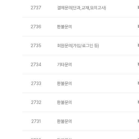
학원 상담
대학별 논술 파이널 특강
N
2737
결제문의(단과,교재,모의고사)
온라인 상담
고2·N수
원장과 소통하기
2736
환불문의
고2 수능 시작반
N
러셀 입시 정보
중3·고1·고2
2026년 모의고사 일정
2735
회원문의(가입/로그인 등)
중3 8~9월 고등대비 강좌
N
설명회·공개특강
고1·2 8~9월 중간대비 강좌
N
2734
기타문의
2733
환불문의
2732
환불문의
2731
환불문의