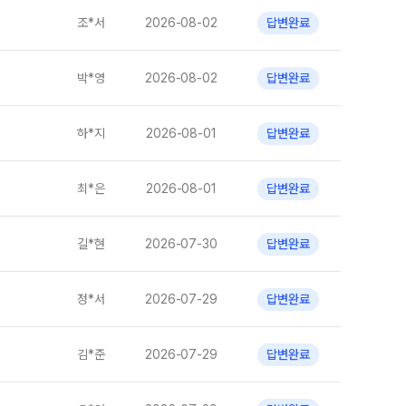
바자관 재등록
실시간 질문답변 앱 QUBE
조*서
2026-08-02
답변완료
마감 강좌 대기 신청
셔틀버스 안내
박*영
2026-08-02
답변완료
주간 식단표
재원생 전용 콘텐츠
하*지
2026-08-01
답변완료
OMEGA 모의고사
전국 대단위 실전 모의고사
최*은
2026-08-01
답변완료
메가X대성 더 프리미엄 모의고사
ALPHA 모의고사
길*현
2026-07-30
답변완료
수학 아이젠
통합사회·과학 학평 대비
정*서
2026-07-29
답변완료
2026 수능 적중 문항
김*준
2026-07-29
답변완료