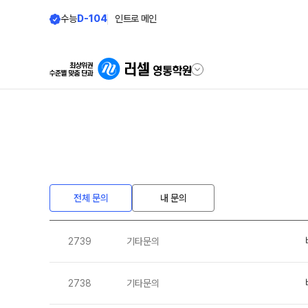
수능
D-104
인트로 메인
학원안내
단과 시간표
원장 인사말
N수
8월 AM단과
공지사항
전체 문의
내 문의
9월 AM단과
N
학원 안내
고3·N수
2739
기타문의
러셀 시스템
8월 정규 단과
학원 시설
9월 정규 단과
N
위치안내
2738
기타문의
추석 집중 특강
N