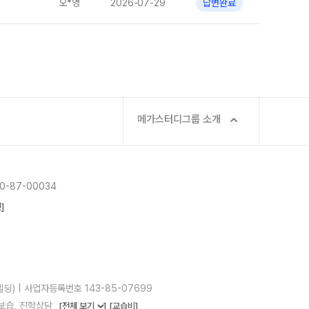
오*영
2026-07-29
답변완료
메가스터디그룹 소개
-87-00034
]
빌딩) | 사업자등록번호 143-85-07699
: 보습, 진학상담
[전체 보기
]
[교습비]