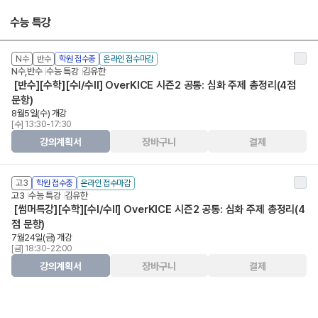
수능 특강
N수
반수
학원 접수중
온라인 접수마감
N수,반수
수능 특강
김유한
[반수][수학][수I/수II] OverKICE 시즌2 공통: 심화 주제 총정리(4점
문항)
8월5일(수) 개강
[수] 13:30-17:30
강의계획서
장바구니
결제
고3
학원 접수중
온라인 접수마감
고3
수능 특강
김유한
[썸머특강][수학][수I/수II] OverKICE 시즌2 공통: 심화 주제 총정리(4
점 문항)
7월24일(금) 개강
[금] 18:30-22:00
강의계획서
장바구니
결제