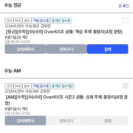
수능 정규
총
4
건
고3
N수
반수
학원 접수중
온라인 접수중
고3,N수,반수
수능 정규
김유한
[정규][수학][수I/수II] OverKICE 공통: 핵심 주제 총정리(4점 문항)
8월7일(금) 개강
[금] 18:30-22:00
강의계획서
장바구니
결제
수능 AM
고3
N수
반수
학원 접수중
온라인 접수마감
고3,N수,반수
수능 AM
김유한
[AM][수학][수I/수II] OverKICE 시즌2 공통: 심화 주제 총정리(4점 문
항)
8월5일(수) 개강
[수] 13:30-17:30
강의계획서
장바구니
결제