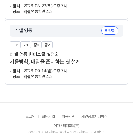
일시
2026. 08. 22(토) 오후 7시
장소
러셀 영통학원 4층
러셀 영통
예약중
고2
고1
중3
중2
러셀 영통 윈터스쿨 설명회
겨울방학, 대입을 준비하는 첫 설계
일시
2026. 09. 14(월) 오후 7시
장소
러셀 영통학원 4층
로그인
회원가입
이용약관
개인정보처리방침
메가스터디교육(주)
06643 서울 서초구 효령로 321 (서초동, 덕원빌딩)