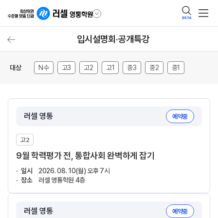
BETA
입시설명회·공개특강
대상
N수
고3
고2
고1
중3
중2
중1
러셀 영통
예약중
고2
9월 학력평가 전, 통합사회 완벽하게 잡기
일시
2026. 08. 10(월) 오후 7시
장소
러셀 영통학원 4층
러셀 영통
예약중