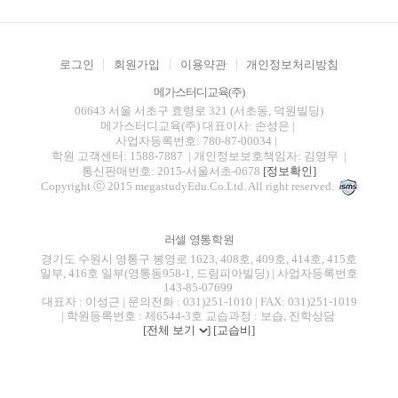
로그인
회원가입
이용약관
개인정보처리방침
메가스터디교육(주)
06643 서울 서초구 효령로 321 (서초동, 덕원빌딩)
메가스터디교육(주)
대표이사: 손성은 |
사업자등록번호: 780-87-00034
|
학원 고객센터: 1588-7887
| 개인정보보호책임자: 김영무
|
통신판매번호: 2015-서울서초-0678
[정보확인]
Copyright ⓒ 2015 megastudyEdu.Co.Ltd. All right reserved.
러셀 영통학원
경기도 수원시 영통구 봉영로 1623, 408호, 409호, 414호, 415호
일부, 416호 일부(영통동958-1, 드림피아빌딩) | 사업자등록번호
143-85-07699
대표자 : 이성근 | 문의전화 : 031)251-1010 | FAX: 031)251-1019
| 학원등록번호 : 제6544-3호 교습과정 : 보습, 진학상담
[전체 보기
]
[교습비]
blog
youtube
insta