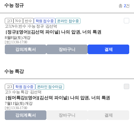
수능 정규
총
2
건
고3
N수
반수
학원 접수중
온라인 접수중
고3,N수,반수
수능 정규
김선덕
[정규][영어][김선덕 파이널] 나의 압권, 너의 특권
8월8일(토) 개강
[토] 13:30-17:00
강의계획서
장바구니
결제
수능 특강
고3
학원 접수중
온라인 접수마감
고3
수능 특강
김선덕
[썸머특강][영어][김선덕 파이널] 나의 압권, 너의 특권
7월11일(토) 개강
[토] 13:30-17:00
강의계획서
장바구니
결제