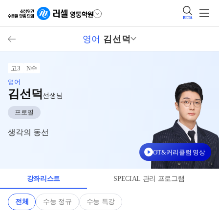
BETA
영어
김선덕
고3
N수
영어
김선덕
선생님
프로필
생각의 동선
OT&커리큘럼 영상
강좌리스트
SPECIAL 관리 프로그램
전체
수능 정규
수능 특강