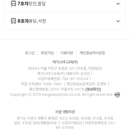
7호차
장안,팔달
8호차
봉담,서천
로그인
회원가입
이용약관
개인정보처리방침
메가스터디교육(주)
06643 서울 서초구 효령로 321 (서초동, 덕원빌딩)
메가스터디교육(주)
대표이사: 손성은 |
사업자등록번호: 780-87-00034
|
학원 고객센터: 1588-7887
| 개인정보보호책임자: 김영무
|
통신판매번호: 2015-서울서초-0678
[정보확인]
Copyright ⓒ 2015 megastudyEdu.Co.Ltd. All right reserved.
러셀 영통학원
경기도 수원시 영통구 봉영로 1623, 408호, 409호, 414호, 415호
일부, 416호 일부(영통동958-1, 드림피아빌딩) | 사업자등록번호 143-
85-07699