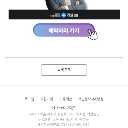
목록으로
로그인
회원가입
이용약관
개인정보처리방침
메가스터디교육(주)
06643 서울 서초구 효령로 321 (서초동, 덕원빌딩)
메가스터디교육(주)
대표이사: 손성은 |
사업자등록번호: 780-87-00034
|