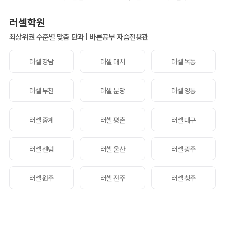
러셀학원
최상위권 수준별 맞춤
단과
|
바
른공부
자
습전용
관
러셀 강남
러셀 대치
러셀 목동
러셀 부천
러셀 분당
러셀 영통
러셀 중계
러셀 평촌
러셀 대구
러셀 센텀
러셀 울산
러셀 광주
러셀 원주
러셀 전주
러셀 청주