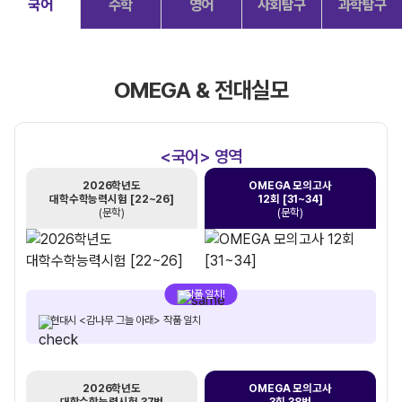
국어
수학
영어
사회탐구
과학탐구
OMEGA & 전대실모
<국어> 영역
2026학년도
OMEGA 모의고사
대학수학능력시험 [22~26]
12회 [31~34]
(문학)
(문학)
작품 일치!
현대시 <감나무 그늘 아래> 작품 일치
2026학년도
OMEGA 모의고사
대학수학능력시험 37번
3회 38번