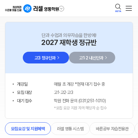
BETA
단과 수업과 의무자습을 한방에!
2027 재학생 정규반
고3 정규단과
고1·2 내신단과
개강일
매월 초 개강 *현재 대기 접수 중
모집 대상
고1·고2·고3
대기 접수
학원 전화 문의 (031)251-1010)
*모집 요강 지원 자격 해당자 순 접수
러셀 영통 시스템
바른공부 자습전용관
모집요강 및 지원혜택