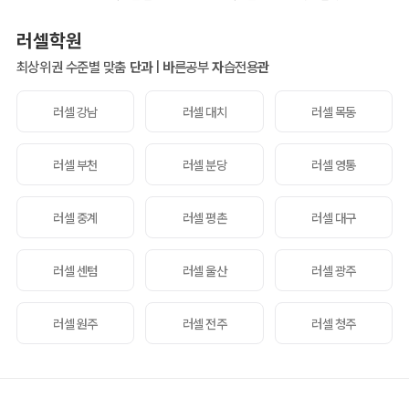
러셀학원
최상위권 수준별 맞춤
단과
|
바
른공부
자
습전용
관
러셀 강남
러셀 대치
러셀 목동
러셀 부천
러셀 분당
러셀 영통
러셀 중계
러셀 평촌
러셀 대구
러셀 센텀
러셀 울산
러셀 광주
러셀 원주
러셀 전주
러셀 청주