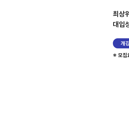
최상위
대입
개
※ 모집