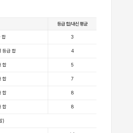
등급 합/내신 평균
 합
3
 등급 합
4
 합
5
 합
7
 합
8
 합
8
발)