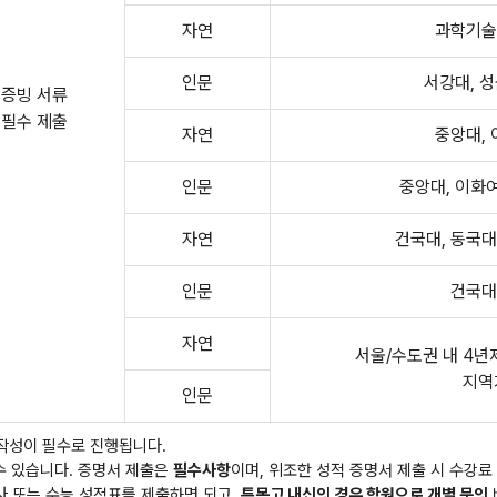
자연
과학기술원
인문
서강대, 성
증빙 서류
필수 제출
자연
중앙대, 
인문
중앙대, 이화여
자연
건국대, 동국대
인문
건국대
자연
서울/수도권 내 4년
지역
인문
 작성이 필수로 진행됩니다.
 수 있습니다. 증명서 제출은
필수사항
이며, 위조한 성적 증명서 제출 시 수강료
고사 또는 수능 성적표를 제출하면 되고,
특목고 내신의 경우 학원으로 개별 문의