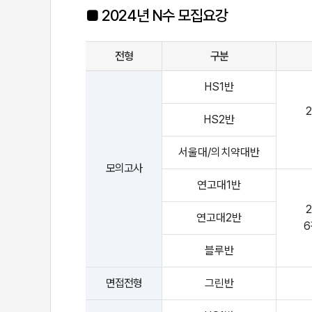
2024년 N수 모집요강
전형
구분
HS1반
HS2반
서울대/의치약대반
모의고사
연고대1반
연고대2반
6
블루반
면접전형
그린반