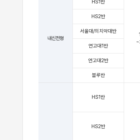
HS1반
HS2반
서울대/의치약대반
내신전형
~
연고대1반
연고대2반
블루반
HS1반
HS2반