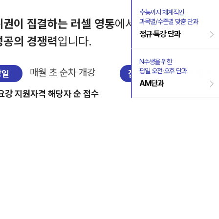
수능까지 체계적인
권이 집결하는 러셀 영통
에서 경쟁하는 것이
과목별/수준별 맞춤 단과
정규·특강 단과
성공의 경쟁력
입니다.
N수생을 위한
매월 초 순차 개강
현장 접수
평일 오전·오후 단과
강일
접수 방법
AM단과
요강 지원자격 해당자 순 접수