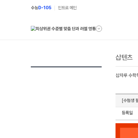
수능
D-105
인트로 메인
삽텐츠
삽자루 수학
[수험생 
등록일