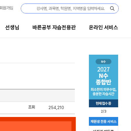
회원가입
선생님
바른공부 자습전용관
온라인 서비스
조회
254,210
2/3