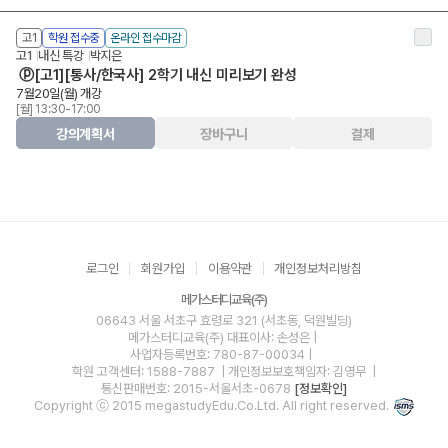
고1
학원 접수중
온라인 접수마감
고1
내신 특강
박지은
ⓟ[고1][통사/한국사] 2학기 내신 미리보기 완성
7월20일(월) 개강
[월] 13:30-17:00
강의계획서
장바구니
결제
로그인
회원가입
이용약관
개인정보처리방침
메가스터디교육(주)
06643 서울 서초구 효령로 321 (서초동, 덕원빌딩)
메가스터디교육(주)
대표이사: 손성은 |
사업자등록번호: 780-87-00034
|
학원 고객센터: 1588-7887
| 개인정보보호책임자: 김영무
|
통신판매번호: 2015-서울서초-0678
[정보확인]
Copyright ⓒ 2015 megastudyEdu.Co.Ltd. All right reserved.