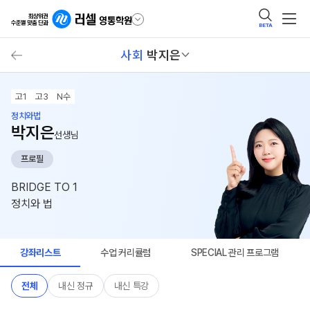
BETA
사회
박지은
고1
고3
N수
정치와법
박지은
선생님
프로필
BRIDGE TO 1
정치와 법
강좌리스트
수업 커리큘럼
SPECIAL 관리 프로그램
전체
내신 정규
내신 특강