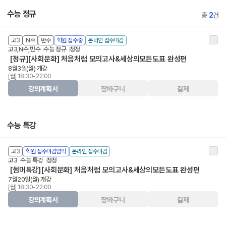
수능 정규
총
2
건
고3
N수
반수
학원 접수중
온라인 접수마감
고3,N수,반수
수능 정규
정정
[정규][사회문화] 처음처럼 모의고사&세상의모든도표 완성편
8월3일(월) 개강
[월] 18:30-22:00
강의계획서
장바구니
결제
수능 특강
고3
학원 접수마감임박
온라인 접수마감
고3
수능 특강
정정
[썸머특강][사회문화] 처음처럼 모의고사&세상의모든도표 완성편
7월20일(월) 개강
[월] 18:30-22:00
강의계획서
장바구니
결제