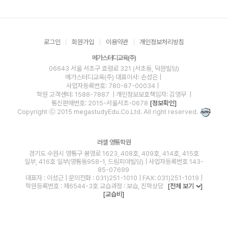
로그인
회원가입
이용약관
개인정보처리방침
메가스터디교육(주)
06643 서울 서초구 효령로 321 (서초동, 덕원빌딩)
메가스터디교육(주)
대표이사: 손성은 |
사업자등록번호: 780-87-00034
|
학원 고객센터: 1588-7887
| 개인정보보호책임자: 김영무
|
통신판매번호: 2015-서울서초-0678
[정보확인]
Copyright ⓒ 2015 megastudyEdu.Co.Ltd. All right reserved.
러셀 영통학원
경기도 수원시 영통구 봉영로 1623, 408호, 409호, 414호, 415호
일부, 416호 일부(영통동958-1, 드림피아빌딩) | 사업자등록번호 143-
85-07699
대표자 : 이성근 | 문의전화 : 031)251-1010 | FAX: 031)251-1019 |
학원등록번호 : 제6544-3호 교습과정 : 보습, 진학상담
[전체 보기
]
[교습비]
blog
youtube
insta