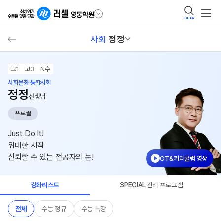
BETA
사회
정정
고1
고3
N수
사회문화·통합사회
정정
선생님
프로필
Just Do It!
위대한 시작
신뢰할 수 있는 전공자의 눈!
OT&커리큘럼 영상
강좌리스트
SPECIAL 관리 프로그램
전체
수능 정규
수능 특강