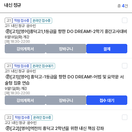
내신 정규
총
4
건
고1
학원 접수중
온라인 접수중
고1
내신 정규
윤수빈
ⓟ[고1][영어]흥덕고1,1등급을 향한 DO DREAM!-2학기 중간고사대비
8월18일(화) 개강
[화] 18:30-22:00
강의계획서
장바구니
결제
고1
학원 접수중
온라인 접수대기
고1
내신 정규
윤수빈
ⓟ[고1][영어] 흥덕고-1등급을 향한 DO DREAM!-어법 및 요약문 서
술형 집중 연습
9월1일(화) 개강
[화] 18:30-22:00
강의계획서
장바구니
접수 대기
고2
학원 접수중
온라인 접수중
고2
내신 정규
윤수빈
ⓟ[고2][영어]역전의 흥덕고 2학년을 위한 내신 핵심 강좌