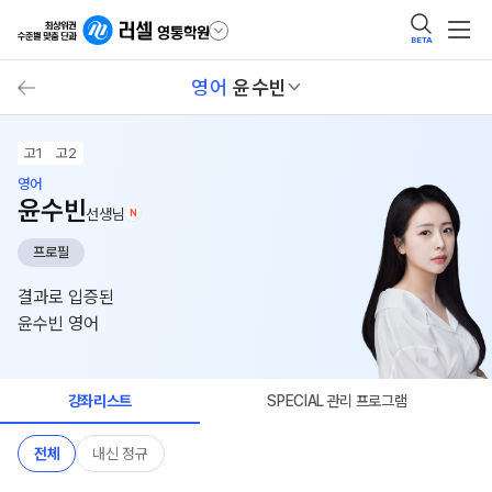
BETA
영어
윤수빈
고1
고2
영어
윤수빈
선생님
N
프로필
결과로 입증된
윤수빈 영어
강좌리스트
SPECIAL 관리 프로그램
전체
내신 정규