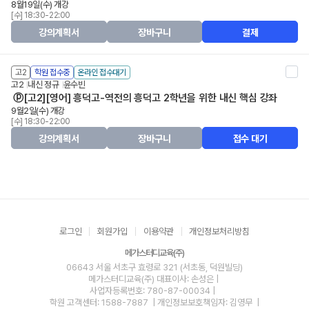
8월19일(수) 개강
[수] 18:30-22:00
강의계획서
장바구니
결제
고2
학원 접수중
온라인 접수대기
고2
내신 정규
윤수빈
ⓟ[고2][영어] 흥덕고-역전의 흥덕고 2학년을 위한 내신 핵심 강좌
9월2일(수) 개강
[수] 18:30-22:00
강의계획서
장바구니
접수 대기
로그인
회원가입
이용약관
개인정보처리방침
메가스터디교육(주)
06643 서울 서초구 효령로 321 (서초동, 덕원빌딩)
메가스터디교육(주)
대표이사: 손성은 |
사업자등록번호: 780-87-00034
|
학원 고객센터: 1588-7887
| 개인정보보호책임자: 김영무
|