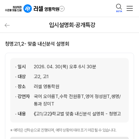
BETA
입시설명회·공개특강
청명고1,2- 맞춤 내신분석 설명회
· 일시
2026. 04. 30(목) 오후 6시 30분
· 대상
고2, 고1
· 장소
러셀 영통학원
· 강연자
국어 오아름T,수학 전원중T,영어 정성원T,생명/
통과 장미T
· 내용
《고1/고2》학교별 맞춤 내신분석 설명회 - 청명고
※ 예약은 선착순으로 진행되며, 예약 상황에 따라 조기 마감될 수 있습니다.